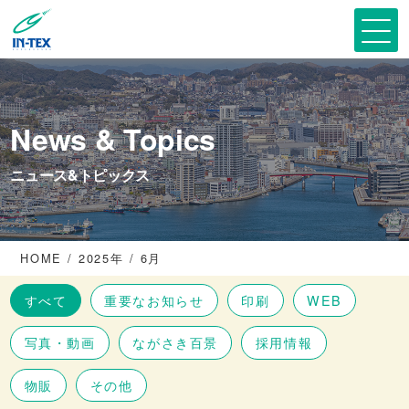
News & Topics
ニュース&トピックス
HOME
2025年
6月
すべて
重要なお知らせ
印刷
WEB
写真・動画
ながさき百景
採用情報
物販
その他