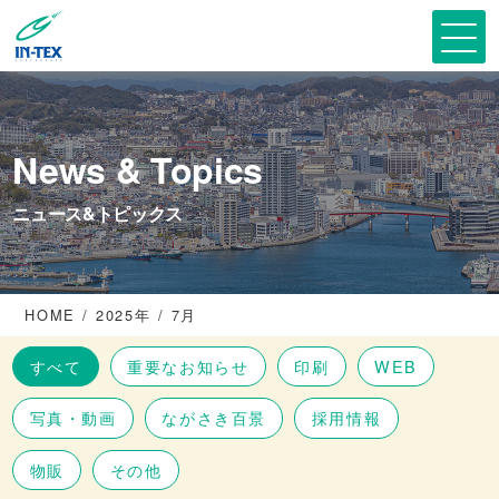
News & Topics
ニュース&トピックス
HOME
2025年
7月
すべて
重要なお知らせ
印刷
WEB
写真・動画
ながさき百景
採用情報
物販
その他