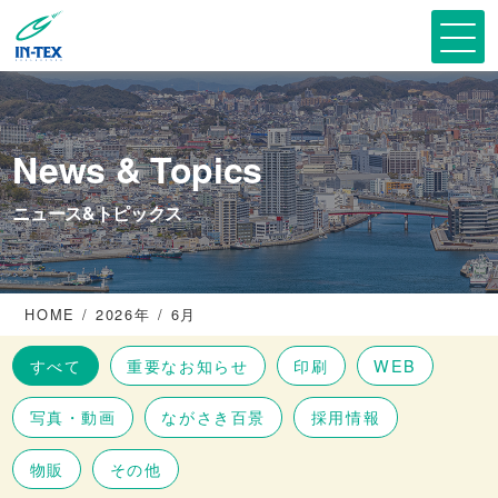
News & Topics
ニュース&トピックス
HOME
2026年
6月
すべて
重要なお知らせ
印刷
WEB
写真・動画
ながさき百景
採用情報
物販
その他