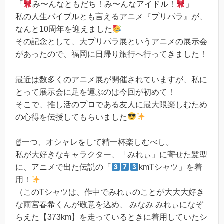
「
み〜んなともだち！み〜んなアイドル！
」
私の人生バイブルとも言えるアニメ『プリパラ』が、
なんと10周年を迎えました
その記念として、大プリパラ展というアニメの展示会
があったので、福岡に日帰り旅行へ行ってきました！
最近は数多くのアニメ展が開催されていますが、私に
とって展示会に足を運ぶのは今回が初めて！
そこで、推し活のプロである友人に最大限楽しむため
の心得を伝授してもらいました
☝️一つ、オシャレをして精一杯楽しむべし。
私が大好きなキャラクター、「みれぃ」に寄せた髪型
に、アニメで出た伝説の「
kmTシャツ」を着
用！
（このTシャツは、作中でみれぃのことが大大大好き
な雨宮春希くんが敬意を込め、 みなみ みれぃになぞ
らえた【373km】を走っているときに着用していたシ