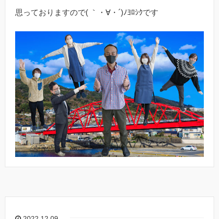
思っておりますので( ｀・∀・´)ﾉﾖﾛｼｸです
2022.12.09