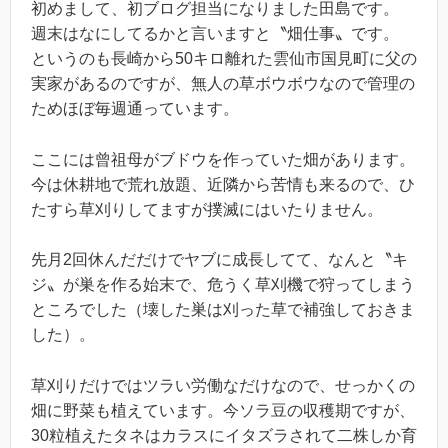
初めまして、初ブログ担当になりました田島です。
週末はなにしてるかと言いますと〝畑仕事〟です。
というのも長崎から50キロ離れた雲仙市国見町に父の
実家があるのですが、無人の草ボウボウなので管理の
ためほぼ毎週通っています。
ここには曾祖母がブドウを作っていた畑があります。
今は休耕地で荒れ放題、近隣から苦情も来るので、ひ
たすら草刈りしてますが撲滅にはいたりません。
先月2回休んだだけでヤブに成長してて、なんと〝キ
ジ〟が巣を作る始末で、危うく草刈機で狩ってしまう
ところでした（壊した巣は刈った草で補強しておきま
した）。
草刈りだけではツラい労働なだけなので、せっかくの
畑に野菜も植えています。今ソラ豆の収穫期ですが、
30粒植えたタネはカラスにイタズラされて二株しか育